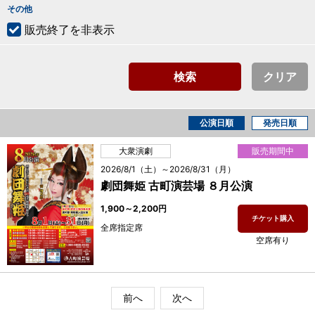
その他
販売終了を非表示
検索
クリア
公演日順
発売日順
大衆演劇
販売期間中
2026/8/1（土）～2026/8/31（月）
劇団舞姫 古町演芸場 ８月公演
1,900～2,200円
チケット購入
全席指定席
空席有り
前へ
次へ