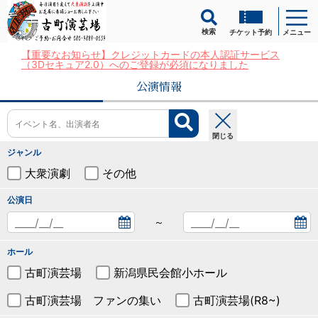
検索
チケット予約
メニュー
【重要なお知らせ】クレジットカードの本人認証サービス
（3Dセキュア2.0）へのご登録が必須になりました
公演情報
閉じる
ジャンル
大衆演劇
その他
公演日
～
ホール
古町演芸場
新潟県民会館小ホール
古町演芸場 ファンの集い
古町演芸場(R8~)